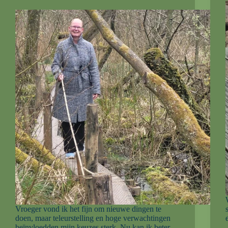
Vroeger vond ik het fijn om nieuwe dingen te
doen, maar teleurstelling en hoge verwachtingen
beïnvloedden mijn keuzes sterk. Nu kan ik beter