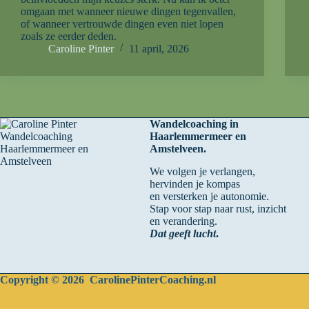
omgaan met wanneer nieuwe dingen tegenvallen,
of wanneer vertrouwde dingen even niet lopen
zoals ze eerder deden.
Caroline Pinter
11 april, 2026
Wandelcoaching in
Haarlemmermeer en
Amstelveen.
We volgen je verlangen,
hervinden je kompas
en versterken je autonomie.
Stap voor stap naar rust, inzicht
en verandering.
Dat geeft lucht
.
Copyright © 2026 CarolinePinterCoaching.nl