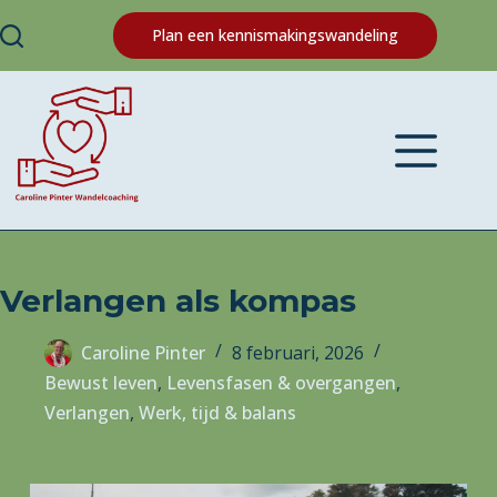
Plan een kennismakingswandeling
Verlangen als kompas
Caroline Pinter
8 februari, 2026
Bewust leven
,
Levensfasen & overgangen
,
Verlangen
,
Werk, tijd & balans