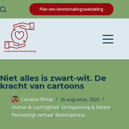
Plan een kennismakingswandeling
Niet alles is zwart-wit. De
kracht van cartoons
Caroline Pinter
26 augustus, 2025
Humor & Luchtigheid
,
Ontspanning & Balans
,
Persoonlijk verhaal
,
Reisinspiratie