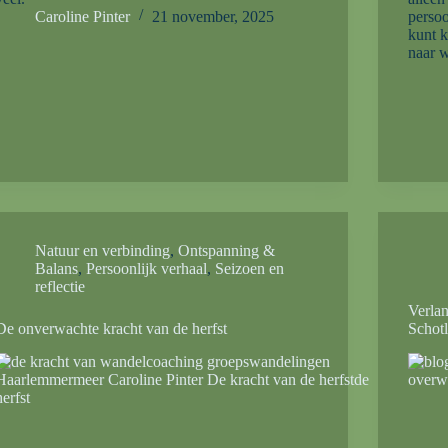
Caroline Pinter
21 november, 2025
persoo
kunt k
naar w
Natuur en verbinding
,
Ontspanning &
Balans
,
Persoonlijk verhaal
,
Seizoen en
reflectie
Verlan
De onverwachte kracht van de herfst
Schot