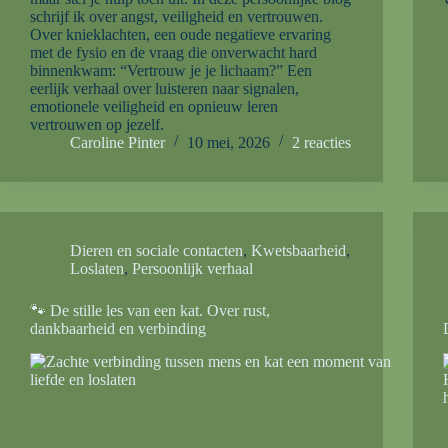
schrijf ik over angst, veiligheid en vertrouwen.
Over knieklachten, een oude negatieve ervaring
met de fysio en de vraag die onverwacht hard
binnenkwam: “Vertrouw je je lichaam?” Een
eerlijk verhaal over luisteren naar signalen,
emotionele veiligheid en opnieuw leren
vertrouwen op jezelf.
Caroline Pinter
10 mei, 2026
2 reacties
Dieren en sociale contacten
,
Kwetsbaarheid
,
Loslaten
,
Persoonlijk verhaal
🐾 De stille les van een kat. Over rust,
dankbaarheid en verbinding