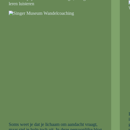
leren luisteren
Soms weet je dat je lichaam om aandacht vraagt,
maar stel je hulp toch uit. In deze persoonlijke blog