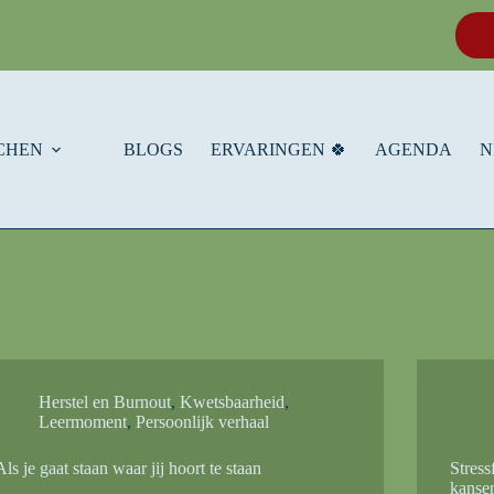
CHEN
BLOGS
ERVARINGEN 🍀
AGENDA
N
Herstel en Burnout
,
Kwetsbaarheid
,
Leermoment
,
Persoonlijk verhaal
Als je gaat staan waar jij hoort te staan
Stress
kanse