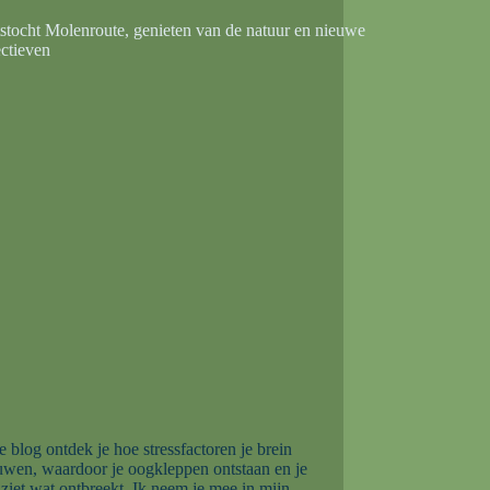
e blog ontdek je hoe stressfactoren je brein
uwen, waardoor je oogkleppen ontstaan en je
 ziet wat ontbreekt. Ik neem je mee in mijn