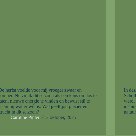
De herfst voelde voor mij vroeger zwaar en
In dez
somber. Nu zie ik dit seizoen als een kans om los te
Schot
laten, nieuwe energie te vinden en bewust stil te
werd, 
staan bij wat er wél is. Wat geeft jou plezier en
inspir
kracht in dit seizoen?
natuur
Caroline Pinter
3 oktober, 2025