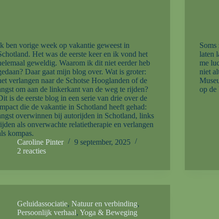
Ik ben vorige week op vakantie geweest in
Soms z
Schotland. Het was de eerste keer en ik vond het
laten 
helemaal geweldig. Waarom ik dit niet eerder heb
me luc
gedaan? Daar gaat mijn blog over. Wat is groter:
niet a
het verlangen naar de Schotse Hooglanden of de
Museum
angst om aan de linkerkant van de weg te rijden?
op de
Dit is de eerste blog in een serie van drie over de
impact die de vakantie in Schotland heeft gehad:
angst overwinnen bij autorijden in Schotland, links
rijden als onverwachte relatietherapie en verlangen
als kompas.
Caroline Pinter
9 september, 2025
2 reacties
Geluidassociatie
,
Natuur en verbinding
,
Persoonlijk verhaal
,
Yoga & Beweging