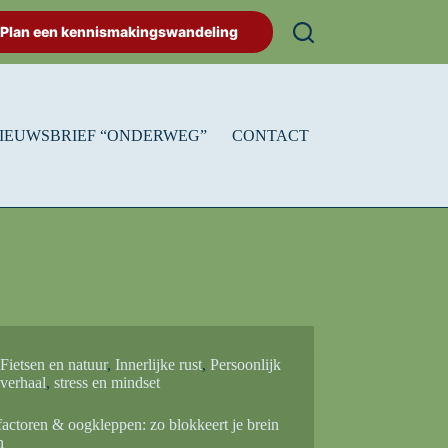
Plan een kennismakingswandeling
IEUWSBRIEF “ONDERWEG”
CONTACT
Fietsen en natuur
,
Innerlijke rust
,
Persoonlijk
verhaal
,
stress en mindset
factoren & oogkleppen: zo blokkeert je brein
n