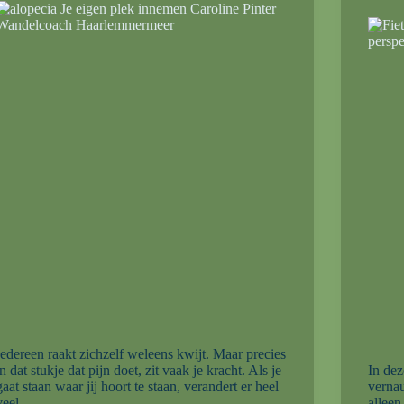
Iedereen raakt zichzelf weleens kwijt. Maar precies
in dat stukje dat pijn doet, zit vaak je kracht. Als je
In dez
gaat staan waar jij hoort te staan, verandert er heel
verna
veel.
alleen