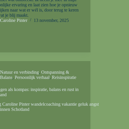
nlijke ervaring en laat zien hoe je opnieuw
ijken naar wat er wél is, door terug te keren
at je blij maakt.
Caroline Pinter
13 november, 2025
Natuur en verbinding
,
Ontspanning &
Balans
,
Persoonlijk verhaal
,
Reisinspiratie
gen als kompas: inspiratie, balans en rust in
land