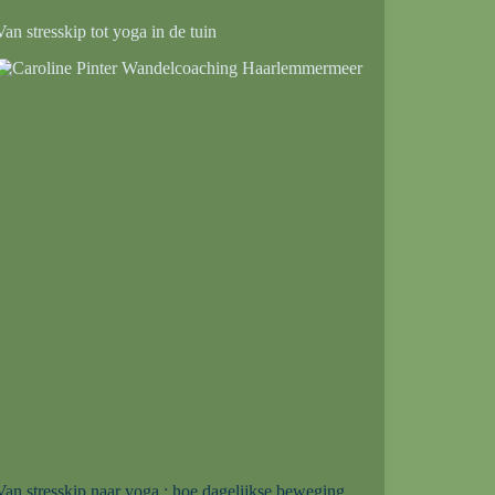
Van stresskip tot yoga in de tuin
Van stresskip naar yoga : hoe dagelijkse beweging,