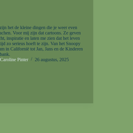
ijn het de kleine dingen die je weer even
lachen. Voor mij zijn dat cartoons. Ze geven
ht, inspiratie en laten me zien dat het leven
ltijd zo serieus hoeft te zijn. Van het Snoopy
 in Californië tot Jan, Jans en de Kinderen
 bank.
Caroline Pinter
26 augustus, 2025