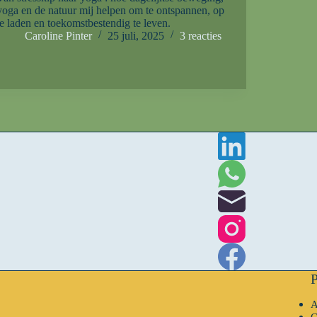
yoga en de natuur mij helpen om te ontspannen, op
te laden en toekomstbestendig te leven.
Caroline Pinter
25 juli, 2025
3 reacties
P
A