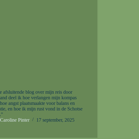
e afsluitende blog over mijn reis door
land deel ik hoe verlangen mijn kompas
hoe angst plaatsmaakte voor balans en
atie, en hoe ik mijn rust vond in de Schotse
."
Caroline Pinter
17 september, 2025