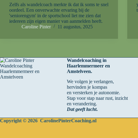
Zelfs als wandelcoach merkte ik dat ik soms te snel
oordeel. Een onverwachte ervaring bij de
'seniorengym' in de sportschool liet me zien dat
iedereen zijn eigen manier van aanmelden heeft.
Caroline Pinter
11 augustus, 2025
Wandelcoaching in
Haarlemmermeer en
Amstelveen.
We volgen je verlangen,
hervinden je kompas
en versterken je autonomie.
Stap voor stap naar rust, inzicht
en verandering.
Dat geeft lucht
.
Copyright © 2026 CarolinePinterCoaching.nl