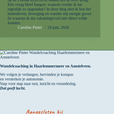
Eén vraag bleef hangen: waarom voelde ik me
eigenlijk zo opgeladen? In deze blog deel ik hoe het
buitenleven, beweging en warmte mij energie gaven
én waarom ik dat vakantiegevoel niet direct wilde
loslaten.
Caroline Pinter
24 juni, 2026
Wandelcoaching in Haarlemmermeer en Amstelveen.
We volgen je verlangen, hervinden je kompas
en versterken je autonomie.
Stap voor stap naar rust, inzicht en verandering.
Dat geeft lucht
.