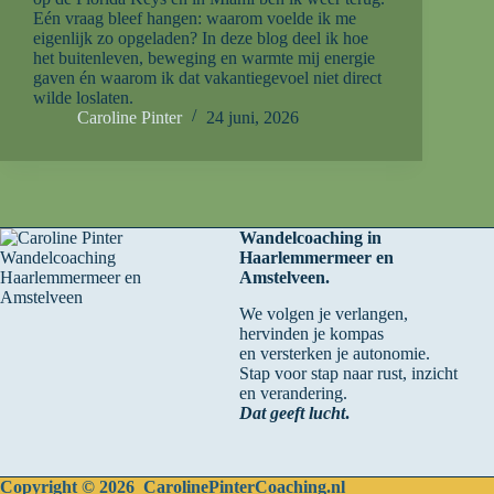
Eén vraag bleef hangen: waarom voelde ik me
eigenlijk zo opgeladen? In deze blog deel ik hoe
het buitenleven, beweging en warmte mij energie
gaven én waarom ik dat vakantiegevoel niet direct
wilde loslaten.
Caroline Pinter
24 juni, 2026
Wandelcoaching in
Haarlemmermeer en
Amstelveen.
We volgen je verlangen,
hervinden je kompas
en versterken je autonomie.
Stap voor stap naar rust, inzicht
en verandering.
Dat geeft lucht
.
Copyright © 2026 CarolinePinterCoaching.nl