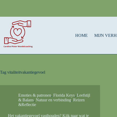
HOME
MIJN VER
Tag
vitaliteitvakantiegevoel
Emoties & patronen
,
Florida Keys
,
Leefstijl
& Balans
,
Natuur en verbinding
,
Reizen
&Reflectie
Het vakantiegevoel vasthouden? Kijk naar wat je