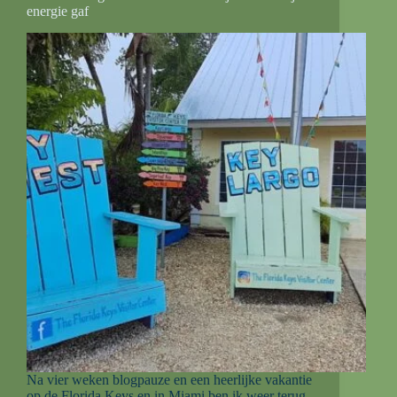
energie gaf
Na vier weken blogpauze en een heerlijke vakantie
op de Florida Keys en in Miami ben ik weer terug.