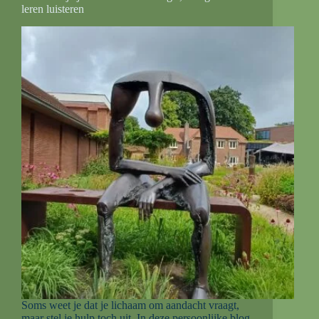
leren luisteren
Soms weet je dat je lichaam om aandacht vraagt,
maar stel je hulp toch uit. In deze persoonlijke blog