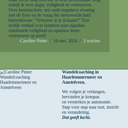
schrijf ik over angst, veiligheid en vertrouwen.
Over knieklachten, een oude negatieve ervaring
met de fysio en de vraag die onverwacht hard
binnenkwam: “Vertrouw je je lichaam?” Een
eerlijk verhaal over luisteren naar signalen,
emotionele veiligheid en opnieuw leren
vertrouwen op jezelf.
Caroline Pinter
10 mei, 2026
2 reacties
Wandelcoaching in
Haarlemmermeer en
Amstelveen.
We volgen je verlangen,
hervinden je kompas
en versterken je autonomie.
Stap voor stap naar rust, inzicht
en verandering.
Dat geeft lucht
.