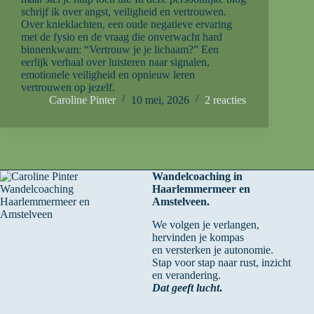
schrijf ik over angst, veiligheid en vertrouwen.
Over knieklachten, een oude negatieve ervaring
met de fysio en de vraag die onverwacht hard
binnenkwam: “Vertrouw je je lichaam?” Een
eerlijk verhaal over luisteren naar signalen,
emotionele veiligheid en opnieuw leren
vertrouwen op jezelf.
Caroline Pinter
10 mei, 2026
2 reacties
Wandelcoaching in
Haarlemmermeer en
Amstelveen.
We volgen je verlangen,
hervinden je kompas
en versterken je autonomie.
Stap voor stap naar rust, inzicht
en verandering.
Dat geeft lucht
.