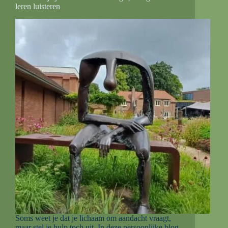
leren luisteren
Soms weet je dat je lichaam om aandacht vraagt,
maar stel je hulp toch uit. In deze persoonlijke blog