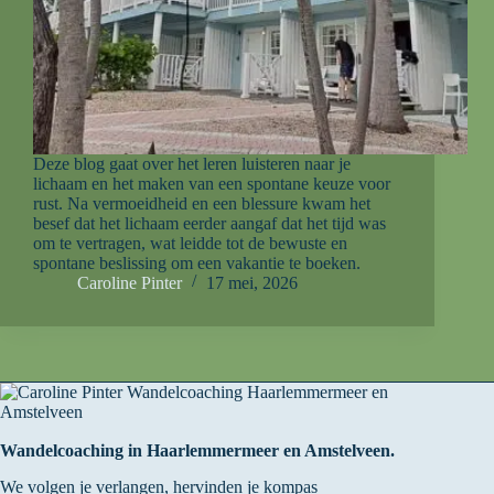
Deze blog gaat over het leren luisteren naar je
lichaam en het maken van een spontane keuze voor
rust. Na vermoeidheid en een blessure kwam het
besef dat het lichaam eerder aangaf dat het tijd was
om te vertragen, wat leidde tot de bewuste en
spontane beslissing om een vakantie te boeken.
Caroline Pinter
17 mei, 2026
Wandelcoaching in Haarlemmermeer en Amstelveen.
We volgen je verlangen, hervinden je kompas