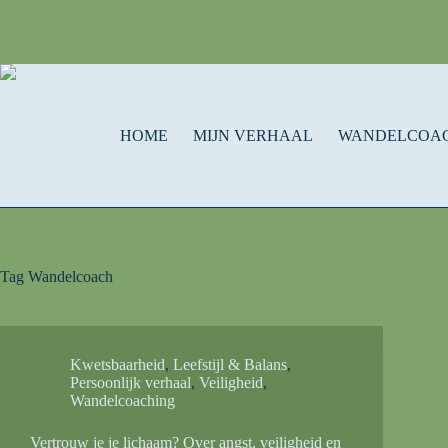
HOME
MIJN VERHAAL
WANDELCOA
Tag
Wandelcoach
Kwetsbaarheid
,
Leefstijl & Balans
,
Persoonlijk verhaal
,
Veiligheid
,
Wandelcoaching
Vertrouw je je lichaam? Over angst, veiligheid en