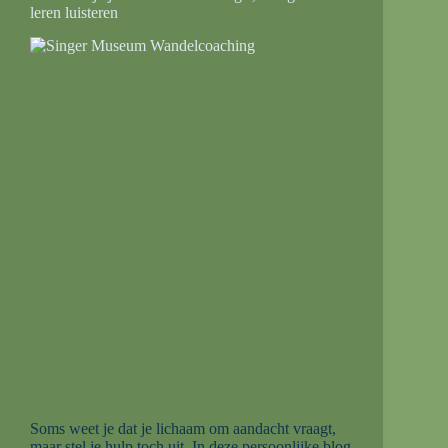
leren luisteren
Soms weet je dat je lichaam om aandacht vraagt,
maar stel je hulp toch uit. In deze persoonlijke blog