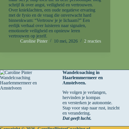
schrijf ik over angst, veiligheid en vertrouwen.
Over knieklachten, een oude negatieve ervaring
met de fysio en de vraag die onverwacht hard
binnenkwam: “Vertrouw je je lichaam?” Een
eerlijk verhaal over luisteren naar signalen,
emotionele veiligheid en opnieuw leren
vertrouwen op jezelf.
Caroline Pinter
10 mei, 2026
2 reacties
Wandelcoaching in
Haarlemmermeer en
Amstelveen.
We volgen je verlangen,
hervinden je kompas
en versterken je autonomie.
Stap voor stap naar rust, inzicht
en verandering.
Dat geeft lucht
.
Copyright © 2026 CarolinePinterCoaching.nl